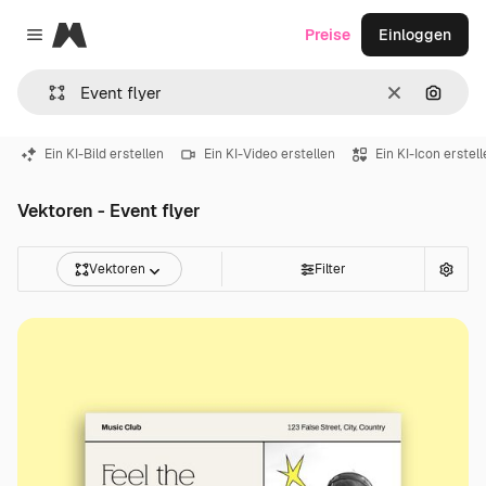
Magnific
Preise
Einloggen
Close menu
Löschen
Nach B
Ein KI-Bild erstellen
Ein KI-Video erstellen
Ein KI-Icon erstel
Vektoren - Event flyer
Vektoren
Filter