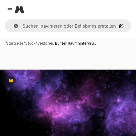
Magnific
Close menu
Nach B
Startseite
/
Stock
/
Vektoren
/
Bunter Raumhintergru…
Premium