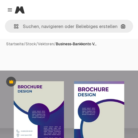
Magnific
Close menu
Nach B
Startseite
/
Stock
/
Vektoren
/
Business-Bankkonto V…
Premium