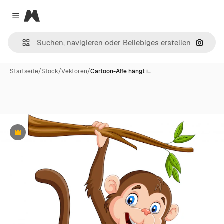
Magnific
Close menu
Nach B
Startseite
/
Stock
/
Vektoren
/
Cartoon-Affe hängt i…
Premium