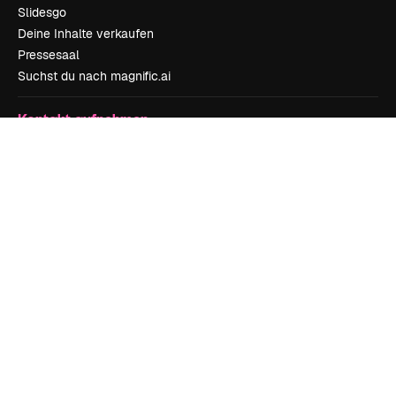
Slidesgo
Deine Inhalte verkaufen
Pressesaal
Suchst du nach magnific.ai
Kontakt aufnehmen
Kundensupport
Instagram
YouTube
LinkedIn
TikTok
Discord
X
Reddit
Copyright © 2010-
2026
Freepik Company S.L.U.
Alle Rechte vorbehalten
.