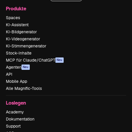
Produkte
Spaces
KI-Assistent
KI-Bildgenerator
KI-Videogenerator
KI-Stimmengenerator
Stock-Inhalte
MCP für Claude/ChatGPT
Neu
Agenten
Neu
API
Mobile App
Alle Magnific-Tools
Loslegen
Academy
Dokumentation
Support