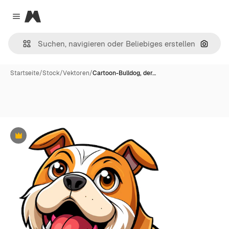
Magnific
Close menu
Nach B
Startseite
/
Stock
/
Vektoren
/
Cartoon-Bulldog, der…
Premium