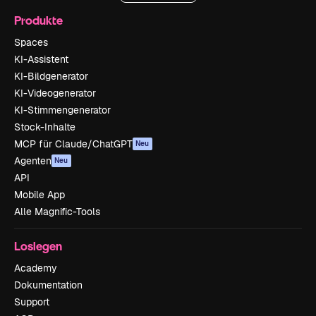
Produkte
Spaces
KI-Assistent
KI-Bildgenerator
KI-Videogenerator
KI-Stimmengenerator
Stock-Inhalte
MCP für Claude/ChatGPT
Neu
Agenten
Neu
API
Mobile App
Alle Magnific-Tools
Loslegen
Academy
Dokumentation
Support