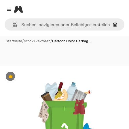
Magnific
Close menu
Nach B
Startseite
/
Stock
/
Vektoren
/
Cartoon Color Garbag…
Premium