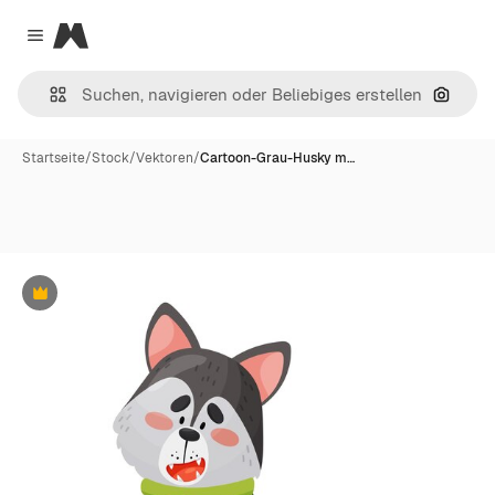
Magnific
Close menu
Nach B
Startseite
/
Stock
/
Vektoren
/
Cartoon-Grau-Husky m…
Premium