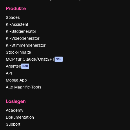
Produkte
Spaces
KI-Assistent
KI-Bildgenerator
KI-Videogenerator
KI-Stimmengenerator
Stock-Inhalte
MCP für Claude/ChatGPT
Neu
Agenten
Neu
API
Mobile App
Alle Magnific-Tools
Loslegen
Academy
Dokumentation
Support