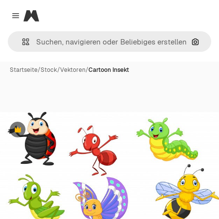
Magnific
Close menu
Nach B
Startseite
/
Stock
/
Vektoren
/
Cartoon Insekt
Premium