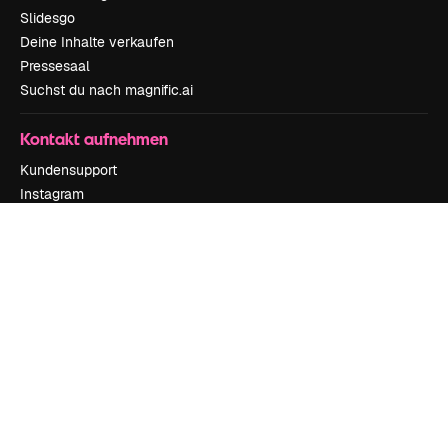
Slidesgo
Deine Inhalte verkaufen
Pressesaal
Suchst du nach magnific.ai
Kontakt aufnehmen
Kundensupport
Instagram
YouTube
LinkedIn
TikTok
Discord
X
Reddit
Copyright © 2010-
2026
Freepik Company S.L.U.
Alle Rechte vorbehalten
.