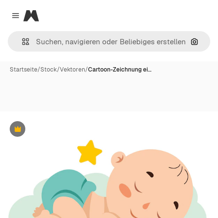
Magnific
Close menu
Nach B
Startseite
/
Stock
/
Vektoren
/
Cartoon-Zeichnung ei…
Premium