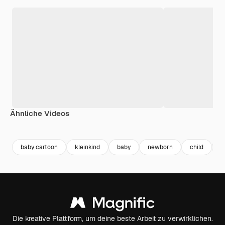
Ähnliche Videos
Premium
Premium
Premium
Premium
baby cartoon
kleinkind
baby
newborn
child
k
Die kreative Plattform, um deine beste Arbeit zu verwirklichen.