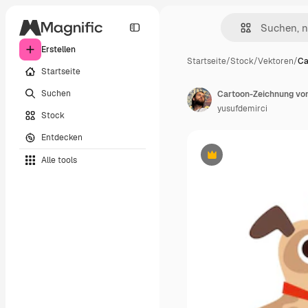
Erstellen
Startseite
/
Stock
/
Vektoren
/
Ca
Startseite
Suchen
Cartoon-Zeichnung von
yusufdemirci
Stock
Entdecken
Alle tools
Premium