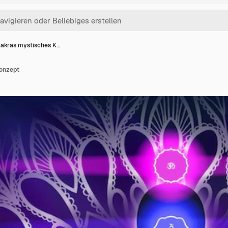
akras mystisches K…
onzept