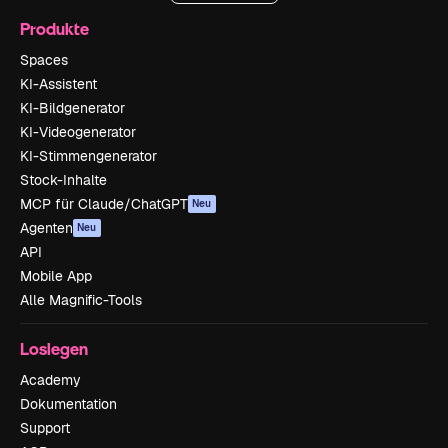
Produkte
Spaces
KI-Assistent
KI-Bildgenerator
KI-Videogenerator
KI-Stimmengenerator
Stock-Inhalte
MCP für Claude/ChatGPT
Neu
Agenten
Neu
API
Mobile App
Alle Magnific-Tools
Loslegen
Academy
Dokumentation
Support