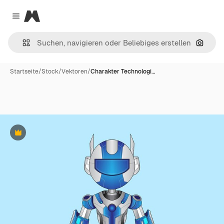
Magnific
Close menu
Nach B
Startseite
/
Stock
/
Vektoren
/
Charakter Technologi…
Premium