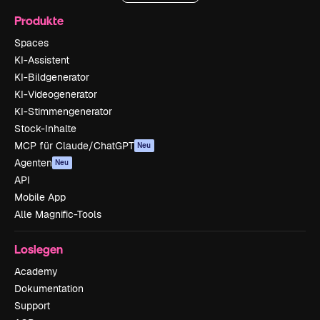
Produkte
Spaces
KI-Assistent
KI-Bildgenerator
KI-Videogenerator
KI-Stimmengenerator
Stock-Inhalte
MCP für Claude/ChatGPT
Neu
Agenten
Neu
API
Mobile App
Alle Magnific-Tools
Loslegen
Academy
Dokumentation
Support