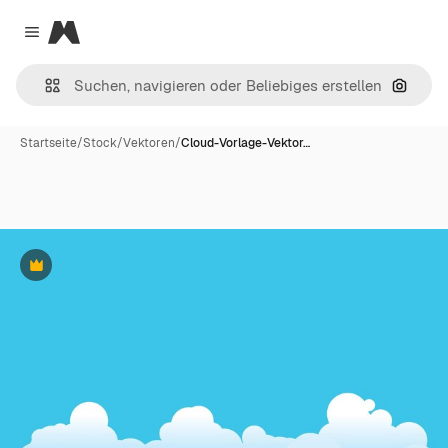
Magnific
Close menu
Nach B
Startseite
/
Stock
/
Vektoren
/
Cloud-Vorlage-Vektor…
Premium