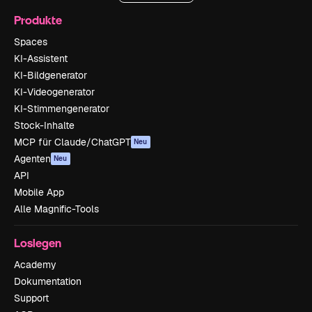
Produkte
Spaces
KI-Assistent
KI-Bildgenerator
KI-Videogenerator
KI-Stimmengenerator
Stock-Inhalte
MCP für Claude/ChatGPT
Neu
Agenten
Neu
API
Mobile App
Alle Magnific-Tools
Loslegen
Academy
Dokumentation
Support