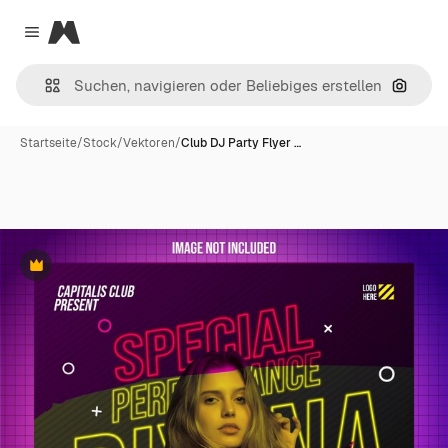
Magnific
Close menu
Nach B
Startseite
/
Stock
/
Vektoren
/
Club DJ Party Flyer …
Premium