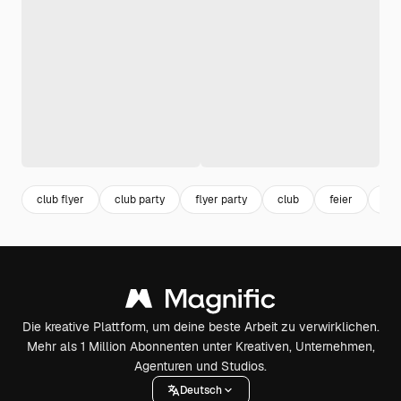
club flyer
club party
flyer party
club
feier
par
Die kreative Plattform, um deine beste Arbeit zu verwirklichen.
Mehr als 1 Million Abonnenten unter Kreativen, Unternehmen,
Agenturen und Studios.
Deutsch