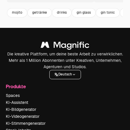
mojito
getränke
drinks
gin glass
gin tonic
mar
Die kreative Plattform, um deine beste Arbeit zu verwirklichen.
Mehr als 1 Million Abonnenten unter Kreativen, Unternehmen,
Agenturen und Studios.
Deutsch
Produkte
Spaces
KI-Assistent
KI-Bildgenerator
KI-Videogenerator
KI-Stimmengenerator