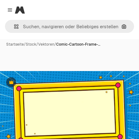
Magnific
Close menu
Nach B
Startseite
/
Stock
/
Vektoren
/
Comic-Cartoon-Frame-…
Premium