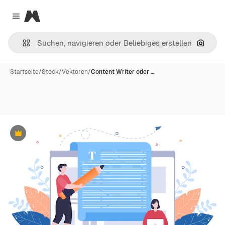
Magnific
Close menu
Nach B
Startseite
/
Stock
/
Vektoren
/
Content Writer oder …
Premium