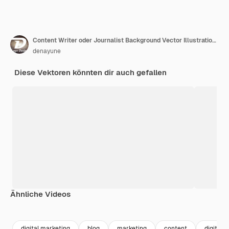
Content Writer oder Journalist Background Vector Illustration für Copy Writing, Forschung, Entwicklungsidee und Roman- oder Buchskript im flachen Stil
denayune
Diese Vektoren könnten dir auch gefallen
Ähnliche Videos
Premium
Premium
Generiert von KI
Premium
Premium
digital marketing
blog
marketing
content
digitale