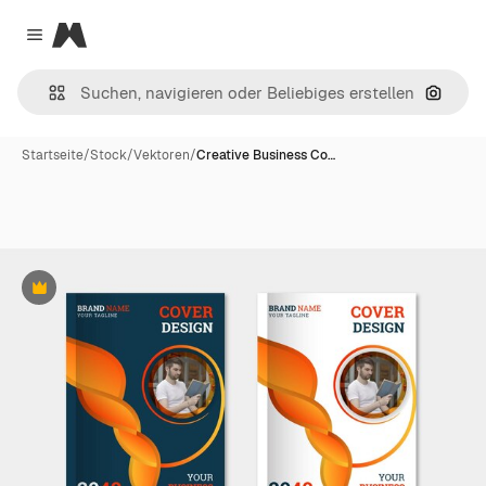
Magnific
Close menu
Nach B
Startseite
/
Stock
/
Vektoren
/
Creative Business Co…
Premium