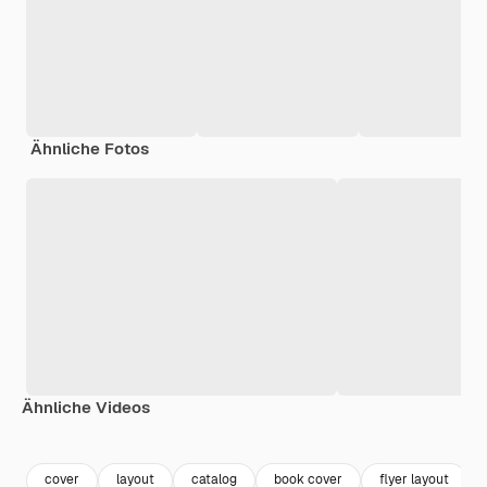
Ähnliche Fotos
Ähnliche Videos
Premium
Premium
Premium
Premium
cover
layout
catalog
book cover
flyer layout