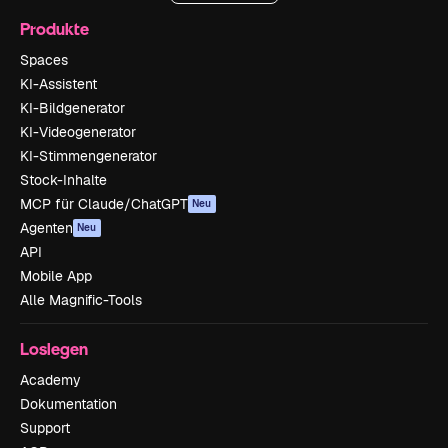
Produkte
Spaces
KI-Assistent
KI-Bildgenerator
KI-Videogenerator
KI-Stimmengenerator
Stock-Inhalte
MCP für Claude/ChatGPT
Neu
Agenten
Neu
API
Mobile App
Alle Magnific-Tools
Loslegen
Academy
Dokumentation
Support