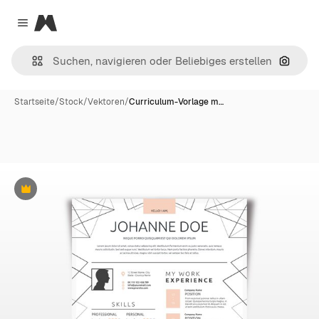
Magnific
Close menu
Nach B
Startseite
/
Stock
/
Vektoren
/
Curriculum-Vorlage m…
Premium