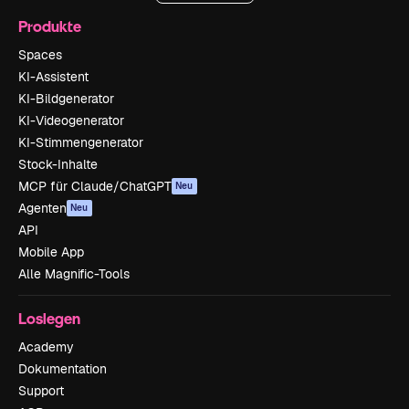
Produkte
Spaces
KI-Assistent
KI-Bildgenerator
KI-Videogenerator
KI-Stimmengenerator
Stock-Inhalte
MCP für Claude/ChatGPT
Neu
Agenten
Neu
API
Mobile App
Alle Magnific-Tools
Loslegen
Academy
Dokumentation
Support