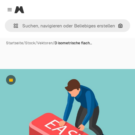
Magnific
Close menu
Nach B
Startseite
/
Stock
/
Vektoren
/
D isometrische flach…
Premium