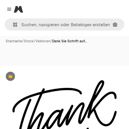
Magnific
Close menu
Nach B
Startseite
/
Stock
/
Vektoren
/
Dank Sie Schrift auf…
Premium