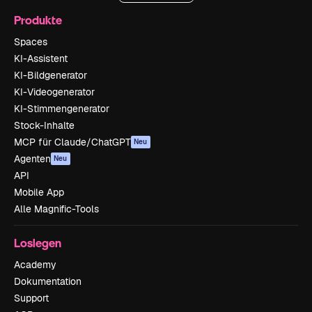
Produkte
Spaces
KI-Assistent
KI-Bildgenerator
KI-Videogenerator
KI-Stimmengenerator
Stock-Inhalte
MCP für Claude/ChatGPT
Neu
Agenten
Neu
API
Mobile App
Alle Magnific-Tools
Loslegen
Academy
Dokumentation
Support