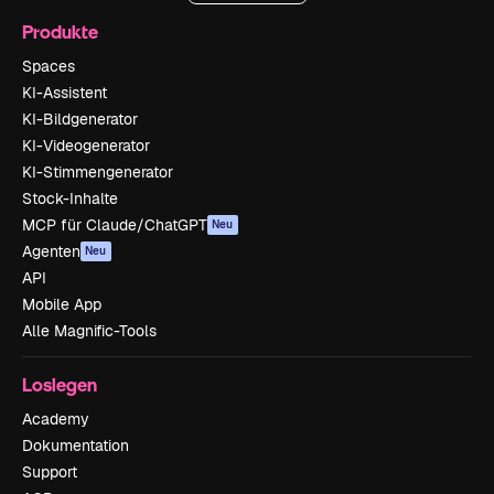
Produkte
Spaces
KI-Assistent
KI-Bildgenerator
KI-Videogenerator
KI-Stimmengenerator
Stock-Inhalte
MCP für Claude/ChatGPT
Neu
Agenten
Neu
API
Mobile App
Alle Magnific-Tools
Loslegen
Academy
Dokumentation
Support