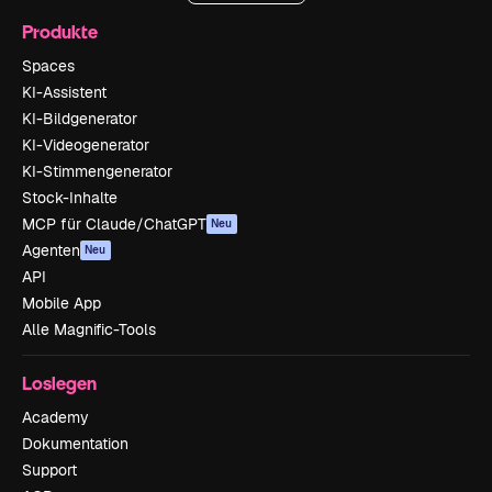
Produkte
Spaces
KI-Assistent
KI-Bildgenerator
KI-Videogenerator
KI-Stimmengenerator
Stock-Inhalte
MCP für Claude/ChatGPT
Neu
Agenten
Neu
API
Mobile App
Alle Magnific-Tools
Loslegen
Academy
Dokumentation
Support