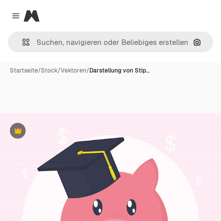
Magnific
Close menu
Nach B
Startseite
/
Stock
/
Vektoren
/
Darstellung von Stip…
Premium