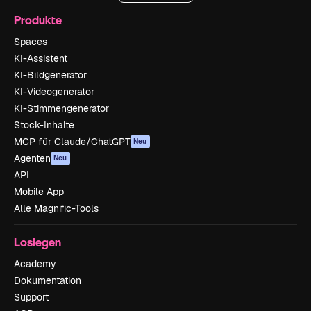
Produkte
Spaces
KI-Assistent
KI-Bildgenerator
KI-Videogenerator
KI-Stimmengenerator
Stock-Inhalte
MCP für Claude/ChatGPT
Neu
Agenten
Neu
API
Mobile App
Alle Magnific-Tools
Loslegen
Academy
Dokumentation
Support