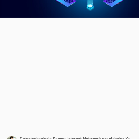
Datentechnologie-Banner. Internet-Netzwerk der globalen Kommunikation herum und Datenaustausch über Planeten.