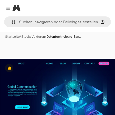
Magnific
Close menu
Nach B
Startseite
/
Stock
/
Vektoren
/
Datentechnologie-Ban…
Premium