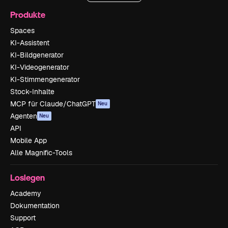
Produkte
Spaces
KI-Assistent
KI-Bildgenerator
KI-Videogenerator
KI-Stimmengenerator
Stock-Inhalte
MCP für Claude/ChatGPT
Neu
Agenten
Neu
API
Mobile App
Alle Magnific-Tools
Loslegen
Academy
Dokumentation
Support