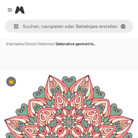
Magnific
Close menu
Nach B
Startseite
/
Stock
/
Vektoren
/
Dekorative geometris…
Premium