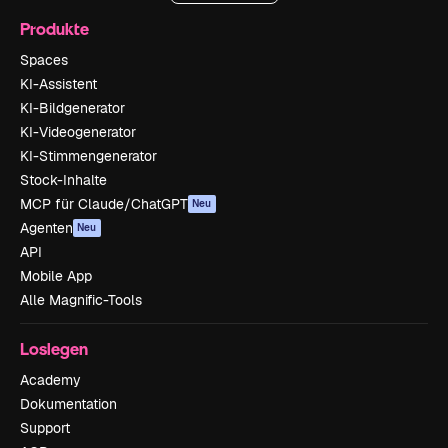
Produkte
Spaces
KI-Assistent
KI-Bildgenerator
KI-Videogenerator
KI-Stimmengenerator
Stock-Inhalte
MCP für Claude/ChatGPT
Neu
Agenten
Neu
API
Mobile App
Alle Magnific-Tools
Loslegen
Academy
Dokumentation
Support