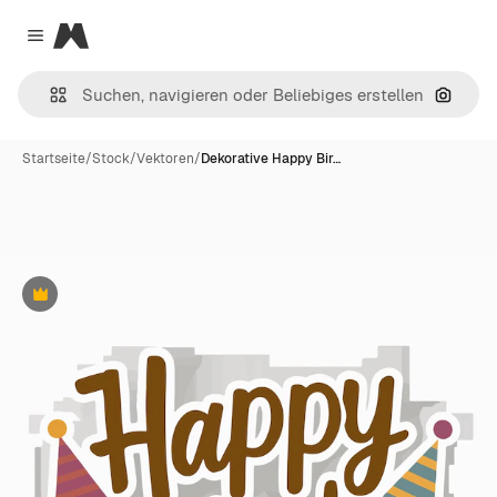
Magnific
Close menu
Nach B
Startseite
/
Stock
/
Vektoren
/
Dekorative Happy Bir…
Premium