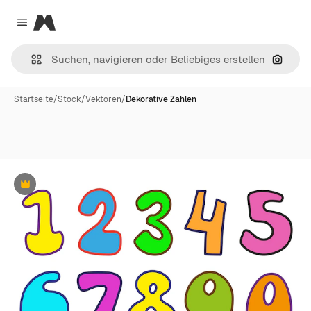
Magnific
Close menu
Nach B
Startseite
/
Stock
/
Vektoren
/
Dekorative Zahlen
Premium