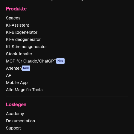
Produkte
Spaces
KI-Assistent
KI-Bildgenerator
KI-Videogenerator
KI-Stimmengenerator
Stock-Inhalte
MCP für Claude/ChatGPT
Neu
Agenten
Neu
API
Mobile App
Alle Magnific-Tools
Loslegen
Academy
Dokumentation
Support