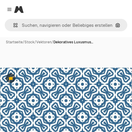
Magnific
Close menu
Nach B
Startseite
/
Stock
/
Vektoren
/
Dekoratives Luxusmus…
Premium