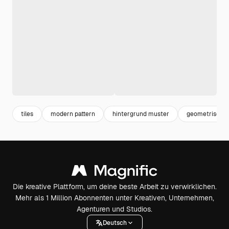
tiles
modern pattern
hintergrund muster
geometrische
Die kreative Plattform, um deine beste Arbeit zu verwirklichen.
Mehr als 1 Million Abonnenten unter Kreativen, Unternehmen,
Agenturen und Studios.
Deutsch