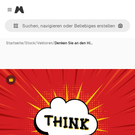
Magnific
Close menu
Nach B
Startseite
/
Stock
/
Vektoren
/
Denken Sie an den Hi…
Premium