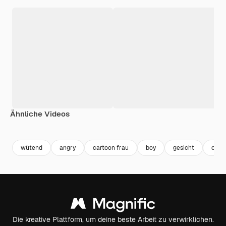
Ähnliche Videos
Premium
Premium
Premium
Premium
wütend
angry
cartoon frau
boy
gesicht
cart
Die kreative Plattform, um deine beste Arbeit zu verwirklichen.