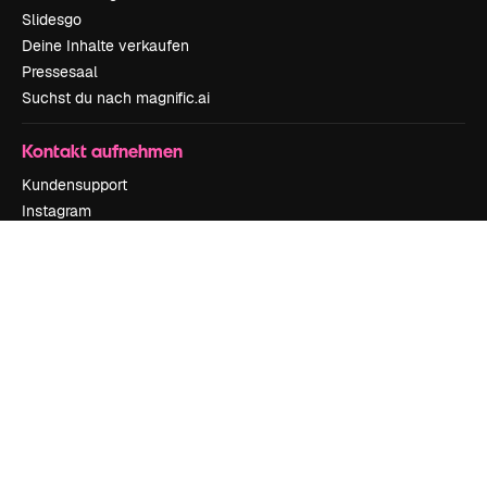
Slidesgo
Deine Inhalte verkaufen
Pressesaal
Suchst du nach magnific.ai
Kontakt aufnehmen
Kundensupport
Instagram
YouTube
LinkedIn
TikTok
Discord
X
Reddit
Copyright © 2010-
2026
Freepik Company S.L.U.
Alle Rechte vorbehalten
.