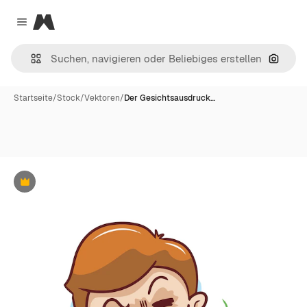
Magnific
Close menu
Nach B
Startseite
/
Stock
/
Vektoren
/
Der Gesichtsausdruck…
Premium