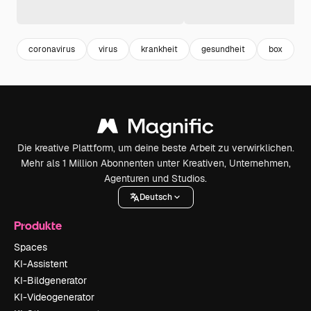
coronavirus
virus
krankheit
gesundheit
box
h
Die kreative Plattform, um deine beste Arbeit zu verwirklichen.
Mehr als 1 Million Abonnenten unter Kreativen, Unternehmen,
Agenturen und Studios.
Deutsch
Produkte
Spaces
KI-Assistent
KI-Bildgenerator
KI-Videogenerator