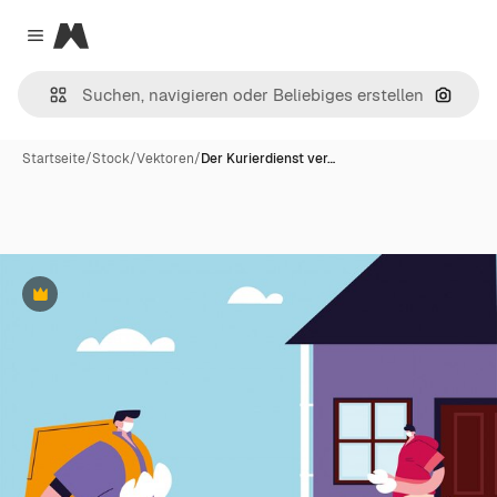
Magnific
Close menu
Nach B
Startseite
/
Stock
/
Vektoren
/
Der Kurierdienst ver…
Premium