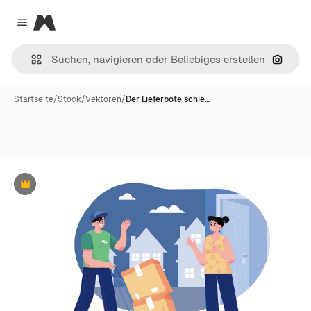
Magnific
Close menu
Nach B
Startseite
/
Stock
/
Vektoren
/
Der Lieferbote schie…
Premium