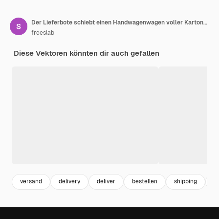
Der Lieferbote schiebt einen Handwagenwagen voller Kartons und übergibt einem Kunden ein Paket
freeslab
Diese Vektoren könnten dir auch gefallen
versand
delivery
deliver
bestellen
shipping
t