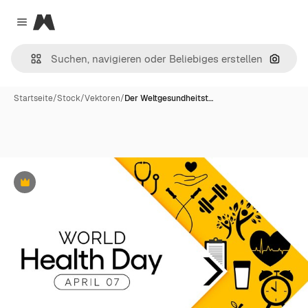
Magnific
Close menu
Nach B
Startseite
/
Stock
/
Vektoren
/
Der Weltgesundheitst…
Premium