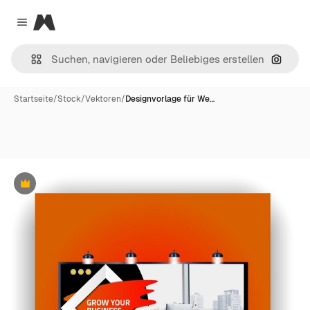
Magnific
Close menu
Nach B
Startseite
/
Stock
/
Vektoren
/
Designvorlage für We…
Premium