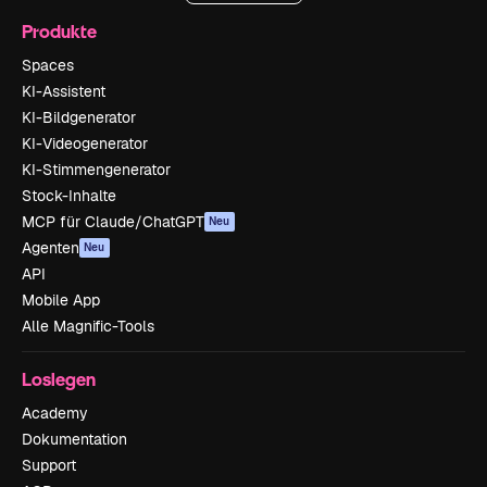
Produkte
Spaces
KI-Assistent
KI-Bildgenerator
KI-Videogenerator
KI-Stimmengenerator
Stock-Inhalte
MCP für Claude/ChatGPT
Neu
Agenten
Neu
API
Mobile App
Alle Magnific-Tools
Loslegen
Academy
Dokumentation
Support