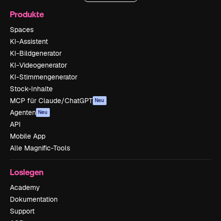
Produkte
Spaces
KI-Assistent
KI-Bildgenerator
KI-Videogenerator
KI-Stimmengenerator
Stock-Inhalte
MCP für Claude/ChatGPT
Neu
Agenten
Neu
API
Mobile App
Alle Magnific-Tools
Loslegen
Academy
Dokumentation
Support