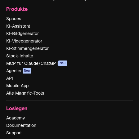
Produkte
Spaces
KI-Assistent
KI-Bildgenerator
KI-Videogenerator
KI-Stimmengenerator
Stock-Inhalte
MCP für Claude/ChatGPT
Neu
Agenten
Neu
API
Mobile App
Alle Magnific-Tools
Loslegen
Academy
Dokumentation
Support