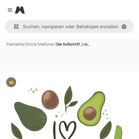
Magnific
Close menu
Nach B
Startseite
/
Stock
/
Vektoren
/
Die Aufschrift „I lo…
Premium