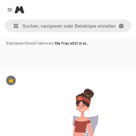
Magnific
Close menu
Nach B
Startseite
/
Stock
/
Vektoren
/
Die Frau sitzt in ei…
Premium