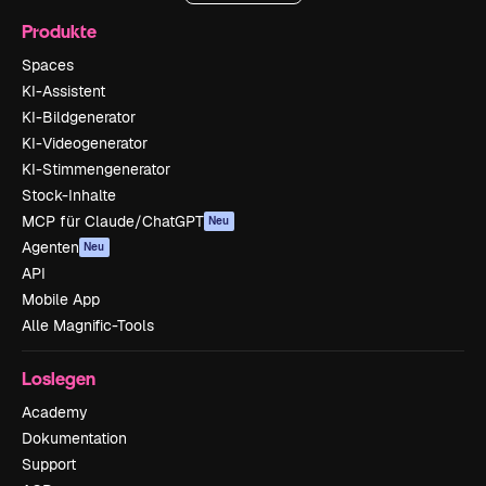
Produkte
Spaces
KI-Assistent
KI-Bildgenerator
KI-Videogenerator
KI-Stimmengenerator
Stock-Inhalte
MCP für Claude/ChatGPT
Neu
Agenten
Neu
API
Mobile App
Alle Magnific-Tools
Loslegen
Academy
Dokumentation
Support