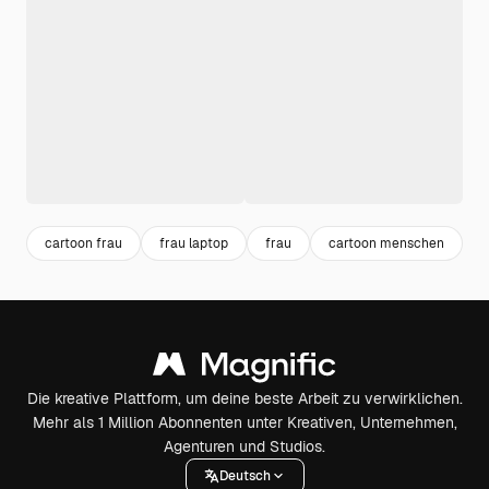
cartoon frau
frau laptop
frau
cartoon menschen
o
Die kreative Plattform, um deine beste Arbeit zu verwirklichen.
Mehr als 1 Million Abonnenten unter Kreativen, Unternehmen,
Agenturen und Studios.
Deutsch