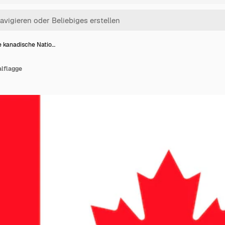
e kanadische Natio…
alflagge