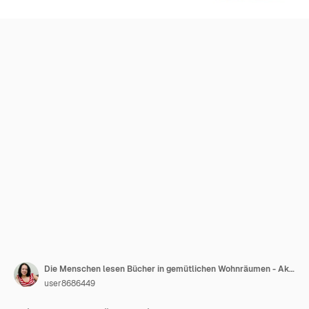
Die Menschen lesen Bücher in gemütlichen Wohnräumen - Aktivitäten zu Hause und Konzept für Literaturfans, Mann und Frau, Studenten lesen und lernen
user8686449