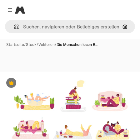
Magnific
Close menu
Nach B
Startseite
/
Stock
/
Vektoren
/
Die Menschen lesen B…
Premium