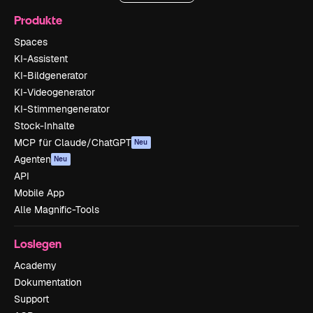
Produkte
Spaces
KI-Assistent
KI-Bildgenerator
KI-Videogenerator
KI-Stimmengenerator
Stock-Inhalte
MCP für Claude/ChatGPT
Neu
Agenten
Neu
API
Mobile App
Alle Magnific-Tools
Loslegen
Academy
Dokumentation
Support