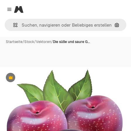
Magnific
Close menu
Nach B
Startseite
/
Stock
/
Vektoren
/
Die süße und saure G…
Premium