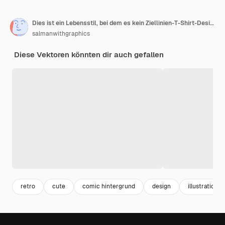
Dies ist ein Lebensstil, bei dem es kein Ziellinien-T-Shirt-Design gibt
salmanwithgraphics
Diese Vektoren könnten dir auch gefallen
retro
cute
comic hintergrund
design
illustration