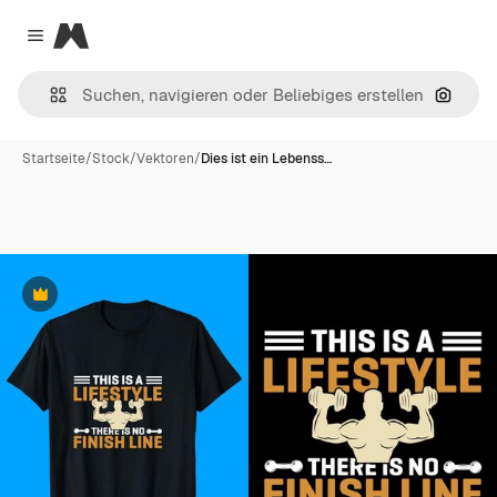
Magnific
Close menu
Nach B
Startseite
/
Stock
/
Vektoren
/
Dies ist ein Lebenss…
Premium