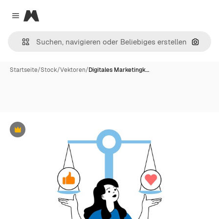
Magnific
Close menu
Nach B
Startseite
/
Stock
/
Vektoren
/
Digitales Marketingk…
Premium