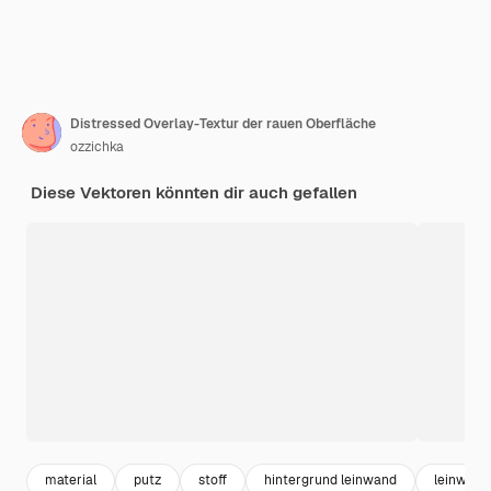
Distressed Overlay-Textur der rauen Oberfläche
ozzichka
Diese Vektoren könnten dir auch gefallen
material
putz
stoff
hintergrund leinwand
leinwand