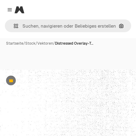
Magnific
Close menu
Nach B
Startseite
/
Stock
/
Vektoren
/
Distressed Overlay-T…
Premium