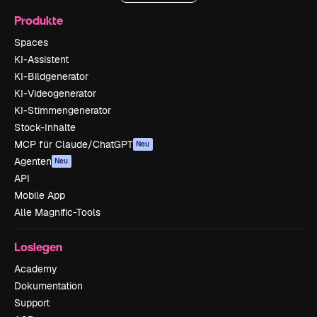
Produkte
Spaces
KI-Assistent
KI-Bildgenerator
KI-Videogenerator
KI-Stimmengenerator
Stock-Inhalte
MCP für Claude/ChatGPT
Neu
Agenten
Neu
API
Mobile App
Alle Magnific-Tools
Loslegen
Academy
Dokumentation
Support