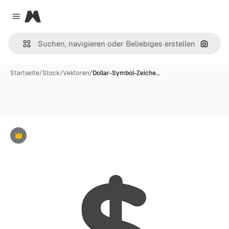
Magnific
Close menu
Nach B
Startseite
/
Stock
/
Vektoren
/
Dollar-Symbol-Zeiche…
Premium