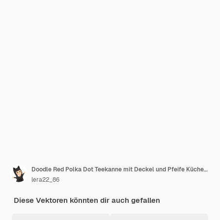
Doodle Red Polka Dot Teekanne mit Deckel und Pfeife Küchengeräte Utensilien für Camping-Picknick Kochen auf Gas oder Feuer Umriss schwarz-weißer Vektordarstellung isoliert auf weißem Hintergrund
lera22_86
Diese Vektoren könnten dir auch gefallen