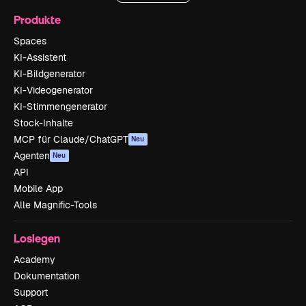
Produkte
Spaces
KI-Assistent
KI-Bildgenerator
KI-Videogenerator
KI-Stimmengenerator
Stock-Inhalte
MCP für Claude/ChatGPT
Neu
Agenten
Neu
API
Mobile App
Alle Magnific-Tools
Loslegen
Academy
Dokumentation
Support