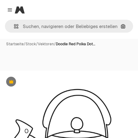
Magnific
Close menu
Nach B
Startseite
/
Stock
/
Vektoren
/
Doodle Red Polka Dot…
Premium