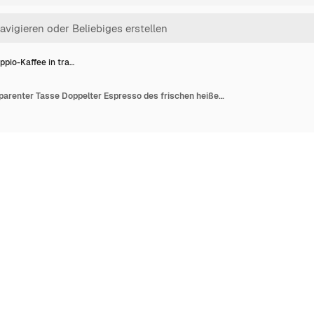
ppio-Kaffee in tra…
Doppio-Kaffee in transparenter Tasse Doppelter Espresso des frischen heißen Getränks im Becher Starker schwarzer Kaffee