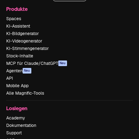
Produkte
Spaces
KI-Assistent
KI-Bildgenerator
KI-Videogenerator
KI-Stimmengenerator
Stock-Inhalte
MCP für Claude/ChatGPT
Neu
Agenten
Neu
API
Mobile App
Alle Magnific-Tools
Loslegen
Academy
Dokumentation
Support