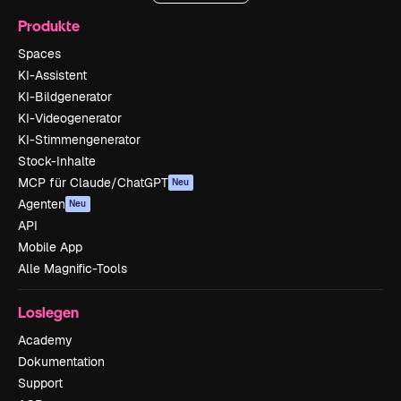
Produkte
Spaces
KI-Assistent
KI-Bildgenerator
KI-Videogenerator
KI-Stimmengenerator
Stock-Inhalte
MCP für Claude/ChatGPT
Neu
Agenten
Neu
API
Mobile App
Alle Magnific-Tools
Loslegen
Academy
Dokumentation
Support